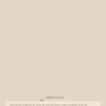
Galeria MaiPerroni
Galeria MaiPerroni
Bem-vindo à galeria de fotos da sua primeira e mais completa fonte de