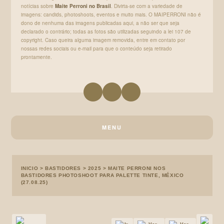
notícias sobre
Maite Perroni no Brasil
. Divirta-se com a variedade de
imagens: candids, photoshoots, eventos e muito mais. O MAIPERRONI não é
dono de nenhuma das imagens publicadas aqui, a não ser que seja
declarado o contrário; todas as fotos são utilizadas seguindo a lei 107 de
copyright. Caso queira alguma imagem removida, entre em contato por
nossas redes sociais ou e-mail para que o conteúdo seja retirado
prontamente.
MENU
INICIO
>
BASTIDORES
>
2025
>
MAITE PERRONI NOS
BASTIDORES PHOTOSHOOT PARA PALETTE TINTE, MÉXICO
(27.08.25)