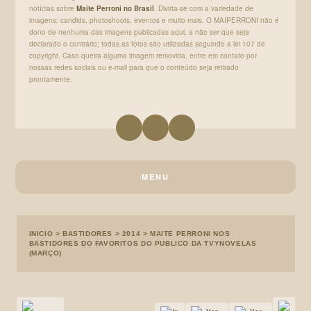
notícias sobre
Maite Perroni no Brasil
. Divirta-se com a variedade de
imagens: candids, photoshoots, eventos e muito mais. O MAIPERRONI não é
dono de nenhuma das imagens publicadas aqui, a não ser que seja
declarado o contrário; todas as fotos são utilizadas seguindo a lei 107 de
copyright. Caso queira alguma imagem removida, entre em contato por
nossas redes sociais ou e-mail para que o conteúdo seja retirado
prontamente.
MENU
INICIO
>
BASTIDORES
>
2014
>
MAITE PERRONI NOS
BASTIDORES DO FAVORITOS DO PUBLICO DA TVYNOVELAS
(MARÇO)