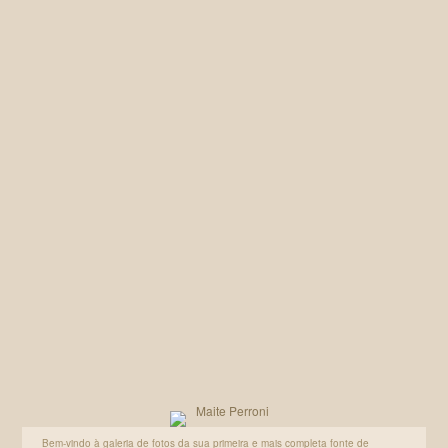
Galeria MaiPerroni
Galeria MaiPerroni
Bem-vindo à galeria de fotos da sua primeira e mais completa fonte de