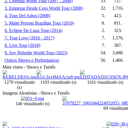
2. Celestial World Tour (2007 - 2008)
33.
727.
3. Empezar Desde Cero World Tour (2008)
32.
1,716.
4. Tour Del Adios (2008)
5.
423.
5. Maite Perroni Brazilian Tour (2010)
8.
811.
6. Eclipse De Luna Tour (2014)
2.
323.
7. Tour Love (2016 - 2017)
7.
1,576.
8. Live Tour (2018)
7.
387.
9. Soy Rebelde World Tour (2023)
54.
3,688.
Outros Shows e Performances
56.
1,466.
Mais vistos - Shows e Turnês
1270 visualizado
1193 visualizado (s)
1161 visualizado (s)
(s)
Imagens Aleatórias - Shows e Turnês
146 visualizado (s)
69 visualizad