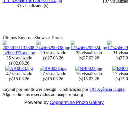
107 visualizad
35 visualizado (s)
Últimos Envios - Shows e Turnês
29 visualizado
28 visualizado
31 visua
35 visualizado
(s)
27.03.26
(s)
27.03.26
(s)
27.0
(s)
02.06.26
42 visualizado
27 visualizado
16 visualizado
17 visua
(s)
15.03.26
(s)
15.03.26
(s)
15.03.26
(s)
15.0
Layout por Sunflower Design | Codificação por
DC Agência Digital
Alguns direitos reservados ao maiperroni.org
Powered by
Coppermine Photo Gallery