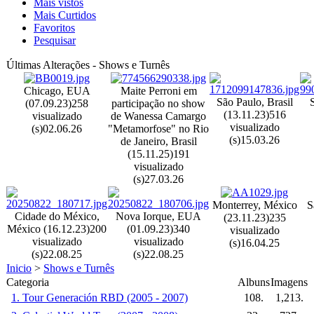
Mais vistos
Mais Curtidos
Favoritos
Pesquisar
Últimas Alterações - Shows e Turnês
Chicago, EUA
Maite Perroni em
São Paulo, Brasil
S
(07.09.23)
258
participação no show
(13.11.23)
516
visualizado
de Wanessa Camargo
visualizado
(s)
02.06.26
"Metamorfose" no Rio
(s)
15.03.26
de Janeiro, Brasil
(15.11.25)
191
visualizado
(s)
27.03.26
Monterrey, México
S
Cidade do México,
Nova Iorque, EUA
(23.11.23)
235
México (16.12.23)
200
(01.09.23)
340
visualizado
visualizado
visualizado
(s)
16.04.25
(s)
22.08.25
(s)
22.08.25
Inicio
>
Shows e Turnês
Categoria
Albuns
Imagens
1. Tour Generación RBD (2005 - 2007)
108.
1,213.