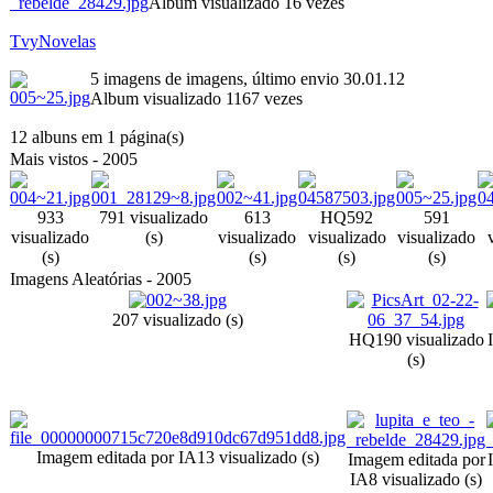
Album visualizado 16 vezes
TvyNovelas
5 imagens de imagens, último envio 30.01.12
Album visualizado 1167 vezes
12 albuns em 1 página(s)
Mais vistos - 2005
933
791 visualizado
613
HQ
592
591
visualizado
(s)
visualizado
visualizado
visualizado
(s)
(s)
(s)
(s)
Imagens Aleatórias - 2005
207 visualizado (s)
HQ
190 visualizado
(s)
Imagem editada por IA
13 visualizado (s)
Imagem editada por
IA
8 visualizado (s)