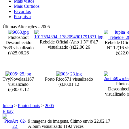
Mais vistos
Mais Curtidos
Favoritos
Pesquisar
Últimas Alterações - 2005
Photoshoot
Rebelde Oficial (Ano 1 N° 6)
17
Desconhecido
Rebelde Ofic
visualizado (s)
22.06.26
7
689 visualizado
N° 12)
16 vi
(s)
25.06.26
(s)
22.0
TvyNovelas
1167
Porto Rico
571 visualizado
Photos
visualizado
(s)
30.01.12
Desconheci
(s)
30.01.12
visualizado (
Inicio
>
Photoshoots
>
2005
E-bay
9 imagens de imagens, último envio 22.02.17
Album visualizado 1192 vezes