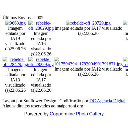
Últimos Envios - 2005
Imagem
Imagem editada por IA
17 visualizado
editada por
Imagem
(s)
22.06.26
Im
IA
19
editada por
I
visualizado
IA
16
(s)
25.06.26
visualizado
(s)
22.06.26
Imagem editada por IA
12 visualizado
Imagem
Imagem
Im
(s)
22.06.26
editada por
editada por
I
IA
13
IA
17
visualizado
visualizado
(s)
22.06.26
(s)
22.06.26
Layout por Sunflower Design | Codificação por
DC Agência Digital
Alguns direitos reservados ao maiperroni.org
Powered by
Coppermine Photo Gallery